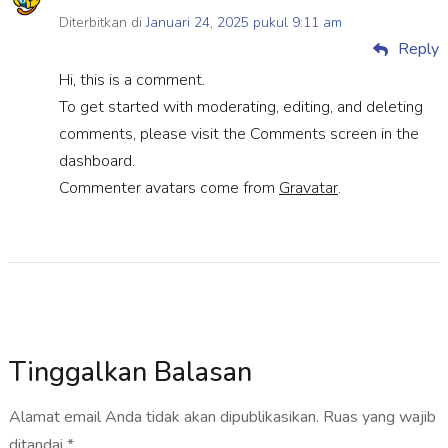
Diterbitkan di
Januari 24, 2025 pukul 9:11 am
Reply
Hi, this is a comment.
To get started with moderating, editing, and deleting
comments, please visit the Comments screen in the
dashboard.
Commenter avatars come from
Gravatar
.
Tinggalkan Balasan
Alamat email Anda tidak akan dipublikasikan.
Ruas yang wajib
ditandai
*