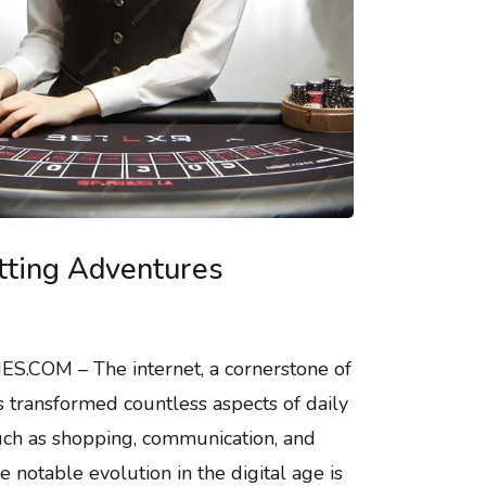
tting Adventures
COM – The internet, a cornerstone of
 transformed countless aspects of daily
 such as shopping, communication, and
 notable evolution in the digital age is