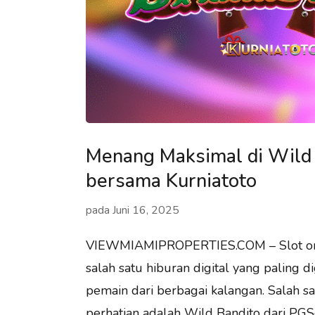
Menang Maksimal di Wild
bersama Kurniatoto
pada
Juni 16, 2025
VIEWMIAMIPROPERTIES.COM – Slot onli
salah satu hiburan digital yang paling 
pemain dari berbagai kalangan. Salah 
perhatian adalah Wild Bandito dari PG