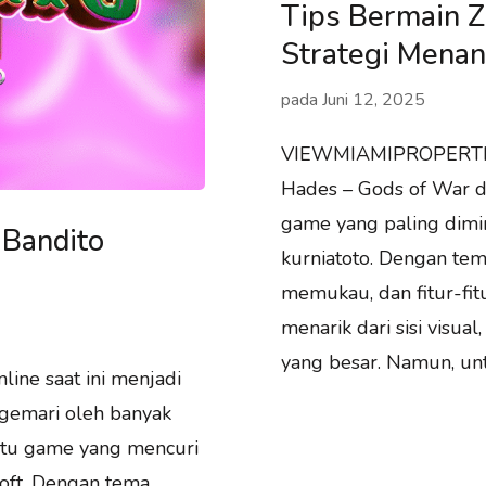
Tips Bermain Z
Strategi Mena
pada
Juni 12, 2025
VIEWMIAMIPROPERTIES
Hades – Gods of War da
game yang paling dimin
 Bandito
kurniatoto. Dengan tema
memukau, dan fitur-fitu
menarik dari sisi visua
yang besar. Namun, un
ne saat ini menjadi
digemari oleh banyak
satu game yang mencuri
Soft. Dengan tema