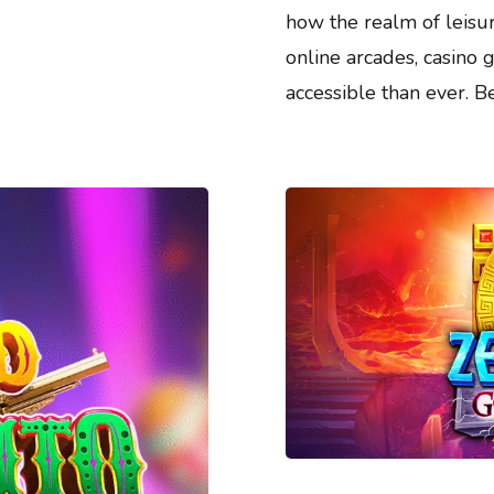
how the realm of leisu
online arcades, casino
accessible than ever. B