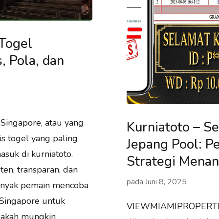
Togel
, Pola, dan
ngapore, atau yang
Kurniatoto – S
is togel yang paling
Jepang Pool: P
suk di kurniatoto.
Strategi Mena
ten, transparan, dan
pada
Juni 8, 2025
 banyak pemain mencoba
 Singapore untuk
VIEWMIAMIPROPERTIES
pakah mungkin