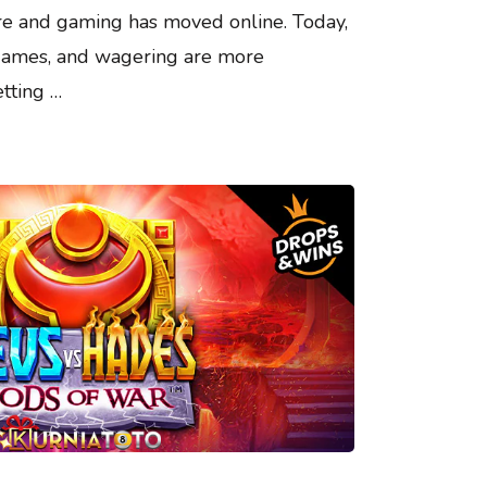
re and gaming has moved online. Today,
 games, and wagering are more
etting …