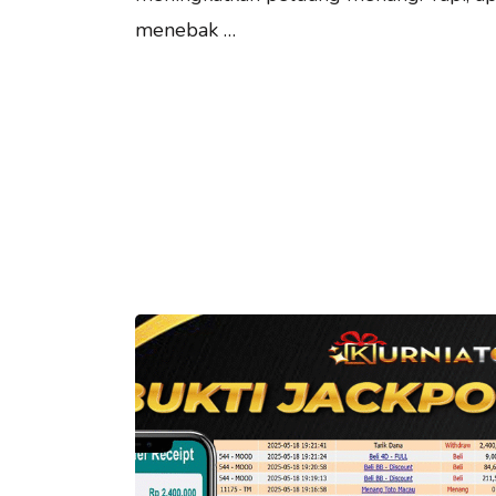
menebak …