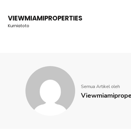
Lompat
ke
VIEWMIAMIPROPERTIES
konten
Kurniatoto
(Tekan
Enter)
Semua Artikel oleh
Viewmiamiprope