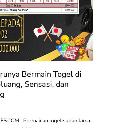
erunya Bermain Togel di
eluang, Sensasi, dan
ng
.COM –Permainan togel sudah lama