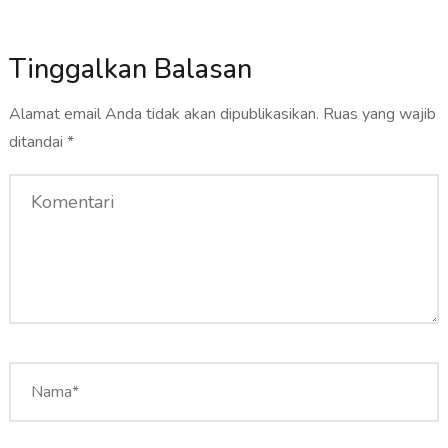
Tinggalkan Balasan
Alamat email Anda tidak akan dipublikasikan.
Ruas yang wajib
ditandai
*