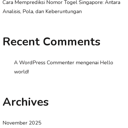
Cara Memprediksi Nomor Togel Singapore: Antara
Analisis, Pola, dan Keberuntungan
Recent Comments
A WordPress Commenter
mengenai
Hello
world!
Archives
November 2025