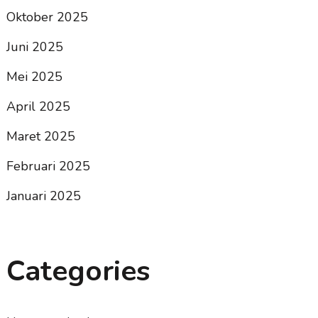
Oktober 2025
Juni 2025
Mei 2025
April 2025
Maret 2025
Februari 2025
Januari 2025
Categories