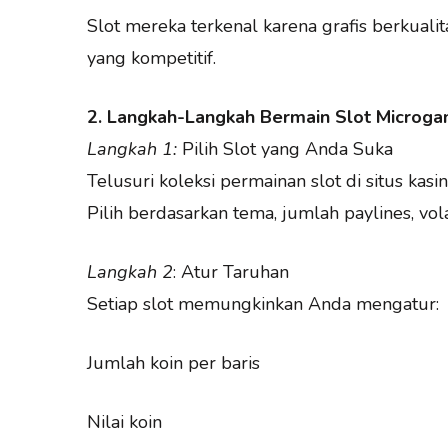
Slot mereka terkenal karena grafis berkualit
yang kompetitif.
2. Langkah-Langkah Bermain Slot Microga
Langkah 1:
Pilih Slot yang Anda Suka
Telusuri koleksi permainan slot di situs ka
Pilih berdasarkan tema, jumlah paylines, volati
Langkah 2
: Atur Taruhan
Setiap slot memungkinkan Anda mengatur:
Jumlah koin per baris
Nilai koin