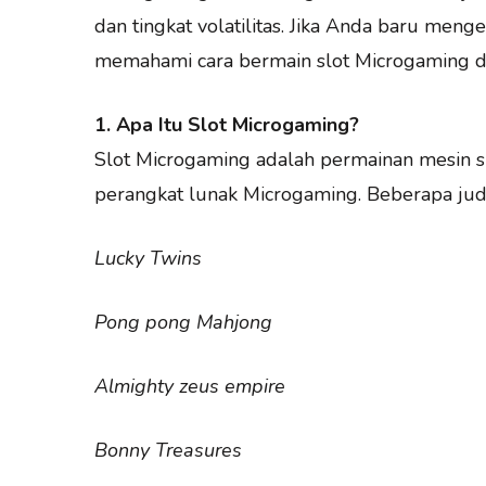
dan tingkat volatilitas. Jika Anda baru meng
memahami cara bermain slot Microgaming 
1. Apa Itu Slot Microgaming?
Slot Microgaming adalah permainan mesin sl
perangkat lunak Microgaming. Beberapa jud
Lucky Twins
Pong pong Mahjong
Almighty zeus empire
Bonny Treasures