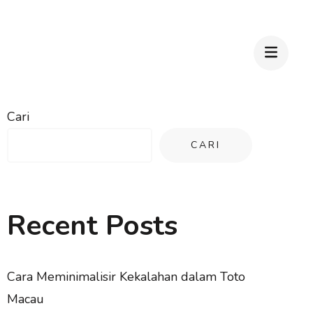
Cari
CARI
Recent Posts
Cara Meminimalisir Kekalahan dalam Toto
Macau