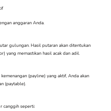
if
dengan anggaran Anda.
tar gulungan. Hasil putaran akan ditentukan
 yang memastikan hasil acak dan adil.
 kemenangan (payline) yang aktif, Anda akan
n (paytable).
r canggih seperti: