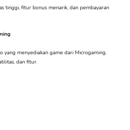
as tinggi, fitur bonus menarik, dan pembayaran
ming
sino yang menyediakan game dari Microgaming.
litas, dan fitur.