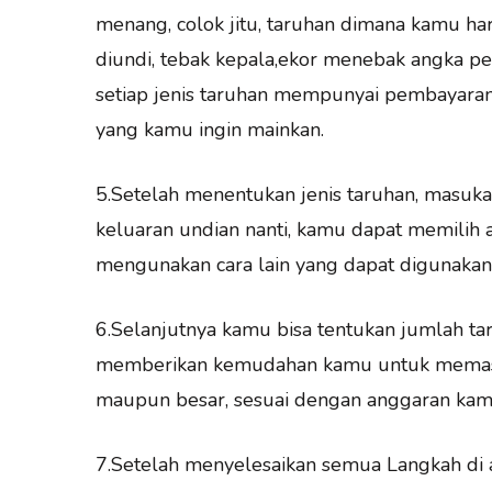
menang, colok jitu, taruhan dimana kamu ha
diundi, tebak kepala,ekor menebak angka pert
setiap jenis taruhan mempunyai pembayaran y
yang kamu ingin mainkan.
5.Setelah menentukan jenis taruhan, masuk
keluaran undian nanti, kamu dapat memilih an
mengunakan cara lain yang dapat digunakan 
6.Selanjutnya kamu bisa tentukan jumlah ta
memberikan kemudahan kamu untuk memasa
maupun besar, sesuai dengan anggaran kam
7.Setelah menyelesaikan semua Langkah di a