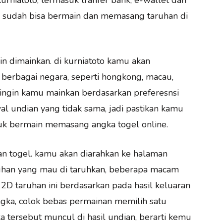
rniatoto, termasuk tranfer bank, e-wallet dan
amu sudah bisa bermain dan memasang taruhan di
in dimainkan. di kurniatoto kamu akan
berbagai negara, seperti hongkong, macau,
 ingin kamu mainkan berdasarkan preferesnsi
l undian yang tidak sama, jadi pastikan kamu
uk bermain memasang angka togel online.
n togel. kamu akan diarahkan ke halaman
aruhan yang mau di taruhkan, beberapa macam
 2D taruhan ini berdasarkan pada hasil keluaran
angka, colok bebas permainan memilih satu
ka tersebut muncul di hasil undian, berarti kemu