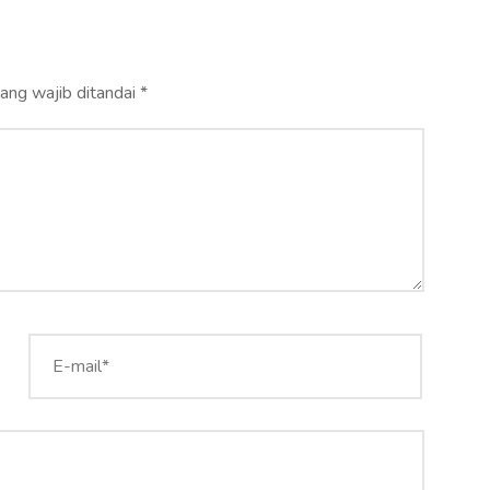
ang wajib ditandai
*