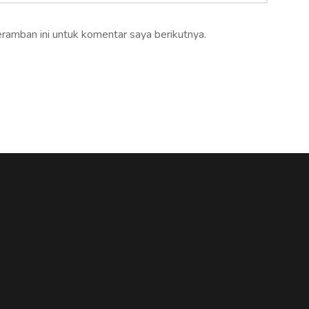
ramban ini untuk komentar saya berikutnya.