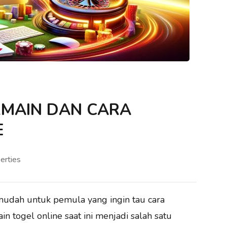
MAIN DAN CARA
E
erties
udah untuk pemula yang ingin tau cara
n togel online saat ini menjadi salah satu